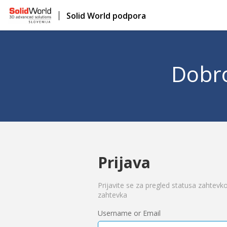
Solid World podpora
Dobro
Prijava
Prijavite se za pregled statusa zahtevk
zahtevka
Username or Email