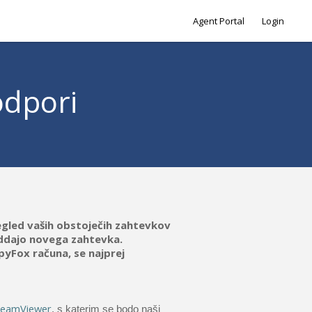
Agent Portal
Login
odpori
regled vaših obstoječih zahtevkov
ddajo novega zahtevka.
yFox računa, se najprej
TeamViewer
, s katerim se bodo naši