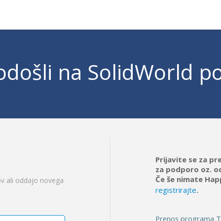
došli na SolidWorld p
Prijavite se za p
za podporo oz. o
Če še nimate Happ
ov ali oddajo novega
registrirajte
.
Prenos programa 